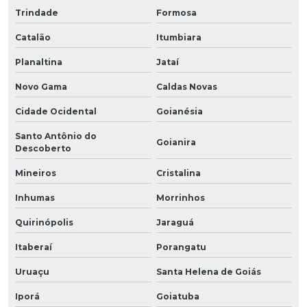
Trindade
Formosa
Catalão
Itumbiara
Planaltina
Jataí
Novo Gama
Caldas Novas
Cidade Ocidental
Goianésia
Santo Antônio do
Goianira
Descoberto
Mineiros
Cristalina
Inhumas
Morrinhos
Quirinópolis
Jaraguá
Itaberaí
Porangatu
Uruaçu
Santa Helena de Goiás
Iporá
Goiatuba