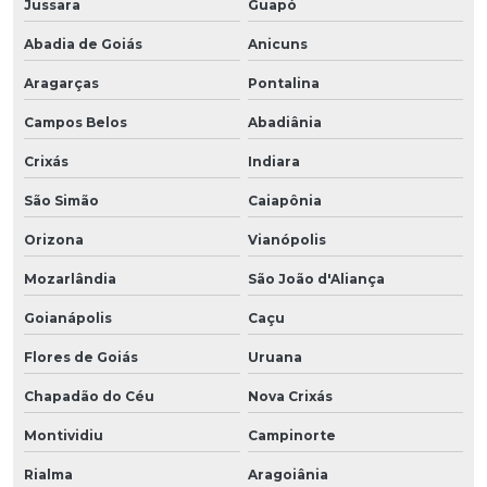
Jussara
Guapó
Abadia de Goiás
Anicuns
Aragarças
Pontalina
Campos Belos
Abadiânia
Crixás
Indiara
São Simão
Caiapônia
Orizona
Vianópolis
Mozarlândia
São João d'Aliança
Goianápolis
Caçu
Flores de Goiás
Uruana
Chapadão do Céu
Nova Crixás
Montividiu
Campinorte
Rialma
Aragoiânia