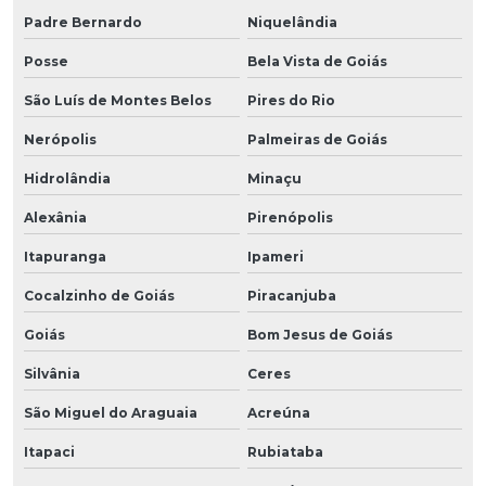
Padre Bernardo
Niquelândia
Posse
Bela Vista de Goiás
São Luís de Montes Belos
Pires do Rio
Nerópolis
Palmeiras de Goiás
Hidrolândia
Minaçu
Alexânia
Pirenópolis
Itapuranga
Ipameri
Cocalzinho de Goiás
Piracanjuba
Goiás
Bom Jesus de Goiás
Silvânia
Ceres
São Miguel do Araguaia
Acreúna
Itapaci
Rubiataba