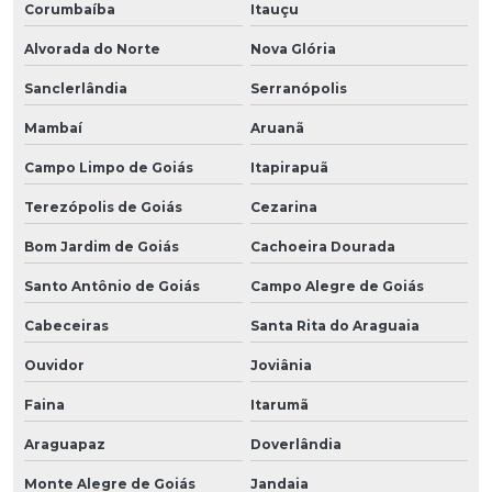
Corumbaíba
Itauçu
Alvorada do Norte
Nova Glória
Sanclerlândia
Serranópolis
Mambaí
Aruanã
Campo Limpo de Goiás
Itapirapuã
Terezópolis de Goiás
Cezarina
Bom Jardim de Goiás
Cachoeira Dourada
Santo Antônio de Goiás
Campo Alegre de Goiás
Cabeceiras
Santa Rita do Araguaia
Ouvidor
Joviânia
Faina
Itarumã
Araguapaz
Doverlândia
Monte Alegre de Goiás
Jandaia