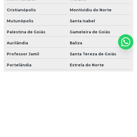
Cristianópolis
Montividiu do Norte
Mutunópolis
Santa Isabel
Palestina de Goiás
Gameleira de Goiás
Aurilândia
Baliza
Professor Jamil
Santa Tereza de Goiás
Portelândia
Estrela do Norte
Perolândia
Bonópolis
Heitoraí
Trombas
Urutaí
Buritinópolis
Santa Cruz de Goiás
Nova Roma
Nova Iguaçu de Goiás
Amorinópolis
Castelândia
Panamá