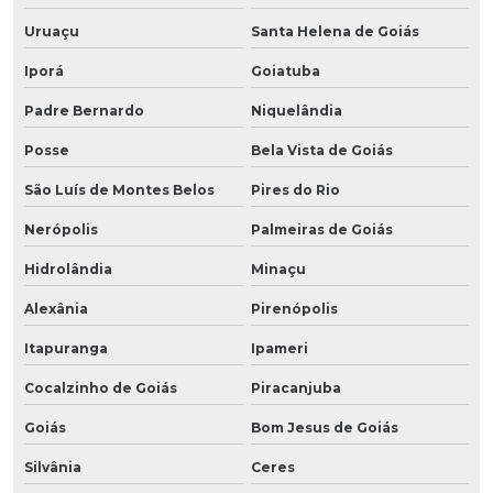
Uruaçu
Santa Helena de Goiás
Iporá
Goiatuba
Padre Bernardo
Niquelândia
Posse
Bela Vista de Goiás
São Luís de Montes Belos
Pires do Rio
Nerópolis
Palmeiras de Goiás
Hidrolândia
Minaçu
Alexânia
Pirenópolis
Itapuranga
Ipameri
Cocalzinho de Goiás
Piracanjuba
Goiás
Bom Jesus de Goiás
Silvânia
Ceres