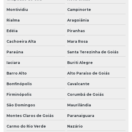
Montividiu
Campinorte
Rialma
Aragoiânia
Edéia
Piranhas
Cachoeira Alta
Mara Rosa
Paraúna
Santa Terezinha de Goiás
Iaciara
Buriti Alegre
Barro Alto
Alto Paraíso de Goiás
Bonfinópolis
Cavalcante
Firminópolis
Corumbá de Goiás
São Domingos
Maurilândia
Montes Claros de Goiás
Paranaiguara
Carmo do Rio Verde
Nazário