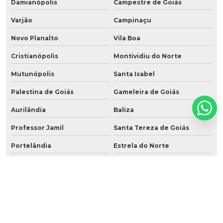
Damianópolis
Campestre de Goiás
Varjão
Campinaçu
Novo Planalto
Vila Boa
Cristianópolis
Montividiu do Norte
Mutunópolis
Santa Isabel
Palestina de Goiás
Gameleira de Goiás
Aurilândia
Baliza
Professor Jamil
Santa Tereza de Goiás
Portelândia
Estrela do Norte
Perolândia
Bonópolis
Heitoraí
Trombas
Urutaí
Buritinópolis
Santa Cruz de Goiás
Nova Roma