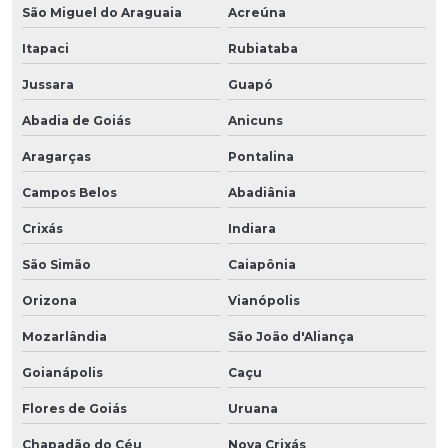
São Miguel do Araguaia
Acreúna
Itapaci
Rubiataba
Jussara
Guapó
Abadia de Goiás
Anicuns
Aragarças
Pontalina
Campos Belos
Abadiânia
Crixás
Indiara
São Simão
Caiapônia
Orizona
Vianópolis
Mozarlândia
São João d'Aliança
Goianápolis
Caçu
Flores de Goiás
Uruana
Chapadão do Céu
Nova Crixás