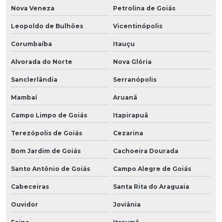
Nova Veneza
Petrolina de Goiás
Leopoldo de Bulhões
Vicentinópolis
Corumbaíba
Itauçu
Alvorada do Norte
Nova Glória
Sanclerlândia
Serranópolis
Mambaí
Aruanã
Campo Limpo de Goiás
Itapirapuã
Terezópolis de Goiás
Cezarina
Bom Jardim de Goiás
Cachoeira Dourada
Santo Antônio de Goiás
Campo Alegre de Goiás
Cabeceiras
Santa Rita do Araguaia
Ouvidor
Joviânia