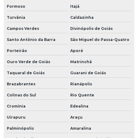
Formoso
Itajá
Turvânia
Caldazinha
Campos Verdes
Divinópolis de Goiás
Santo Antônio da Barra
São Miguel do Passa-Quatro
Porteirão
Aporé
Ouro Verde de Goiás
Matrinchã
Taquaral de Goiás
Guarani de Goiás
Brazabrantes
Rianápolis
Colinas do Sul
Rio Quente
Cromínia
Edealina
Uirapuru
Araçu
Palminópolis
Amaralina