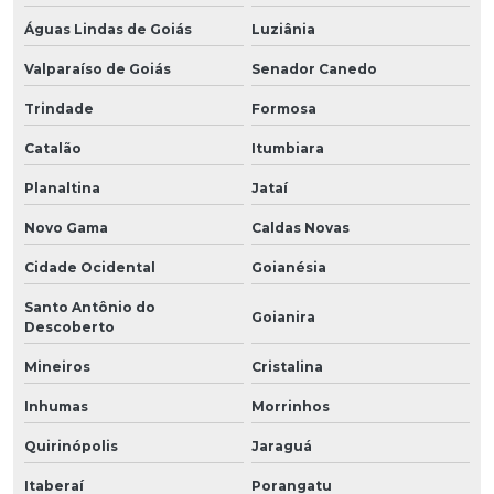
Águas Lindas de Goiás
Luziânia
Valparaíso de Goiás
Senador Canedo
Trindade
Formosa
Catalão
Itumbiara
Planaltina
Jataí
Novo Gama
Caldas Novas
Cidade Ocidental
Goianésia
Santo Antônio do
Goianira
Descoberto
Mineiros
Cristalina
Inhumas
Morrinhos
Quirinópolis
Jaraguá
Itaberaí
Porangatu