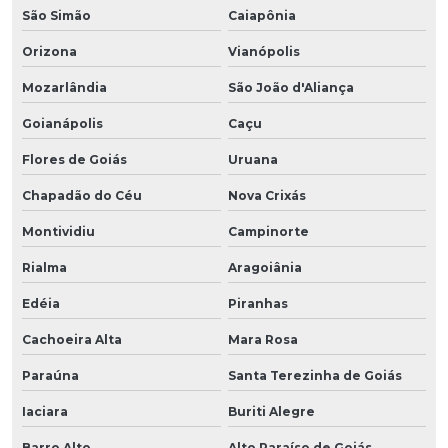
São Simão
Caiapônia
Orizona
Vianópolis
Mozarlândia
São João d'Aliança
Goianápolis
Caçu
Flores de Goiás
Uruana
Chapadão do Céu
Nova Crixás
Montividiu
Campinorte
Rialma
Aragoiânia
Edéia
Piranhas
Cachoeira Alta
Mara Rosa
Paraúna
Santa Terezinha de Goiás
Iaciara
Buriti Alegre
Barro Alto
Alto Paraíso de Goiás