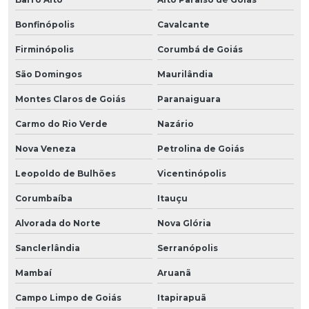
Bonfinópolis
Cavalcante
Firminópolis
Corumbá de Goiás
São Domingos
Maurilândia
Montes Claros de Goiás
Paranaiguara
Carmo do Rio Verde
Nazário
Nova Veneza
Petrolina de Goiás
Leopoldo de Bulhões
Vicentinópolis
Corumbaíba
Itauçu
Alvorada do Norte
Nova Glória
Sanclerlândia
Serranópolis
Mambaí
Aruanã
Campo Limpo de Goiás
Itapirapuã