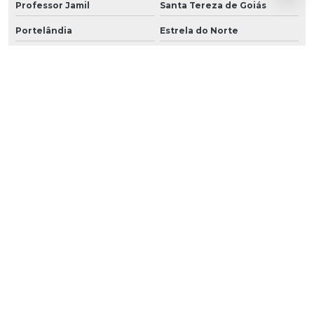
Professor Jamil
Santa Tereza de Goiás
Portelândia
Estrela do Norte
Perolândia
Bonópolis
Heitoraí
Trombas
Urutaí
Buritinópolis
Santa Cruz de Goiás
Nova Roma
Nova Iguaçu de Goiás
Amorinópolis
Castelândia
Panamá
Arenópolis
Santa Rita do Novo Destino
Sítio d'Abadia
Jaupaci
Aparecida do Rio Doce
Cumari
Ipiranga de Goiás
Três Ranchos
Santa Rosa de Goiás
Damolândia