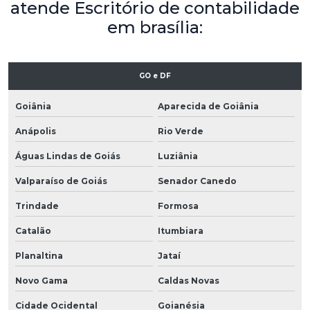
atende Escritório de contabilidade
em brasília:
GO e DF
Goiânia
Aparecida de Goiânia
Anápolis
Rio Verde
Águas Lindas de Goiás
Luziânia
Valparaíso de Goiás
Senador Canedo
Trindade
Formosa
Catalão
Itumbiara
Planaltina
Jataí
Novo Gama
Caldas Novas
Cidade Ocidental
Goianésia