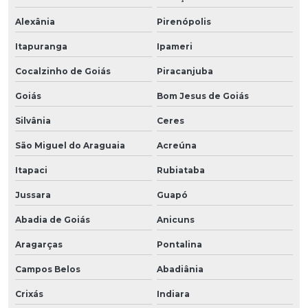
Alexânia
Pirenópolis
Itapuranga
Ipameri
Cocalzinho de Goiás
Piracanjuba
Goiás
Bom Jesus de Goiás
Silvânia
Ceres
São Miguel do Araguaia
Acreúna
Itapaci
Rubiataba
Jussara
Guapó
Abadia de Goiás
Anicuns
Aragarças
Pontalina
Campos Belos
Abadiânia
Crixás
Indiara