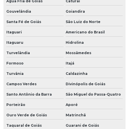
Água Fria de Goiás
Caturaí
Gouvelândia
Goiandira
Santa Fé de Goiás
São Luiz do Norte
Itaguari
Americano do Brasil
Itaguaru
Hidrolina
Turvelândia
Mossâmedes
Formoso
Itajá
Turvânia
Caldazinha
Campos Verdes
Divinópolis de Goiás
Santo Antônio da Barra
São Miguel do Passa-Quatro
Porteirão
Aporé
Ouro Verde de Goiás
Matrinchã
Taquaral de Goiás
Guarani de Goiás