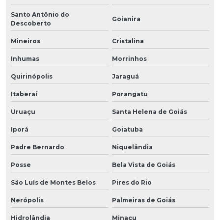
Santo Antônio do
Goianira
Descoberto
Mineiros
Cristalina
Inhumas
Morrinhos
Quirinópolis
Jaraguá
Itaberaí
Porangatu
Uruaçu
Santa Helena de Goiás
Iporá
Goiatuba
Padre Bernardo
Niquelândia
Posse
Bela Vista de Goiás
São Luís de Montes Belos
Pires do Rio
Nerópolis
Palmeiras de Goiás
Hidrolândia
Minaçu