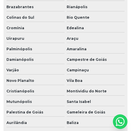
Brazabrantes
Rianápolis
Colinas do Sul
Rio Quente
Cromínia
Edealina
Uirapuru
Araçu
Palminópolis
Amaralina
Damianópolis
Campestre de Goiás
Varjão
Campinaçu
Novo Planalto
Vila Boa
Cristianópolis
Montividiu do Norte
Mutunópolis
Santa Isabel
Palestina de Goiás
Gameleira de Goiás
Aurilândia
Baliza