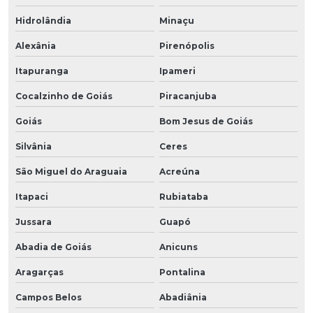
Hidrolândia
Minaçu
Alexânia
Pirenópolis
Itapuranga
Ipameri
Cocalzinho de Goiás
Piracanjuba
Goiás
Bom Jesus de Goiás
Silvânia
Ceres
São Miguel do Araguaia
Acreúna
Itapaci
Rubiataba
Jussara
Guapó
Abadia de Goiás
Anicuns
Aragarças
Pontalina
Campos Belos
Abadiânia