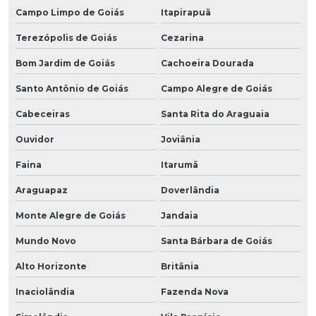
Campo Limpo de Goiás
Itapirapuã
Terezópolis de Goiás
Cezarina
Bom Jardim de Goiás
Cachoeira Dourada
Santo Antônio de Goiás
Campo Alegre de Goiás
Cabeceiras
Santa Rita do Araguaia
Ouvidor
Joviânia
Faina
Itarumã
Araguapaz
Doverlândia
Monte Alegre de Goiás
Jandaia
Mundo Novo
Santa Bárbara de Goiás
Alto Horizonte
Britânia
Inaciolândia
Fazenda Nova