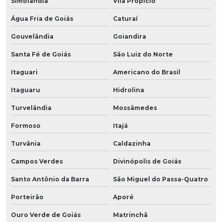
Simolândia
Vila Propício
Água Fria de Goiás
Caturaí
Gouvelândia
Goiandira
Santa Fé de Goiás
São Luiz do Norte
Itaguari
Americano do Brasil
Itaguaru
Hidrolina
Turvelândia
Mossâmedes
Formoso
Itajá
Turvânia
Caldazinha
Campos Verdes
Divinópolis de Goiás
Santo Antônio da Barra
São Miguel do Passa-Quatro
Porteirão
Aporé
Ouro Verde de Goiás
Matrinchã