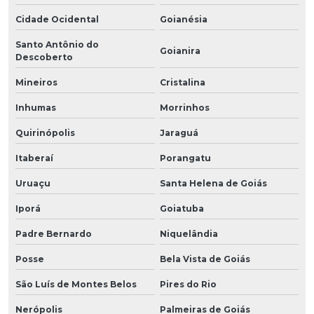
Cidade Ocidental
Goianésia
Santo Antônio do
Goianira
Descoberto
Mineiros
Cristalina
Inhumas
Morrinhos
Quirinópolis
Jaraguá
Itaberaí
Porangatu
Uruaçu
Santa Helena de Goiás
Iporá
Goiatuba
Padre Bernardo
Niquelândia
Posse
Bela Vista de Goiás
São Luís de Montes Belos
Pires do Rio
Nerópolis
Palmeiras de Goiás