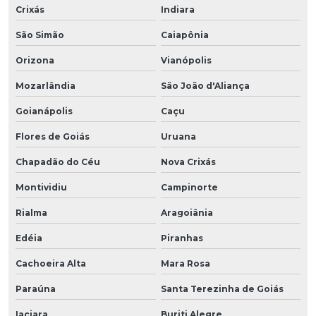
Crixás
Indiara
São Simão
Caiapônia
Orizona
Vianópolis
Mozarlândia
São João d'Aliança
Goianápolis
Caçu
Flores de Goiás
Uruana
Chapadão do Céu
Nova Crixás
Montividiu
Campinorte
Rialma
Aragoiânia
Edéia
Piranhas
Cachoeira Alta
Mara Rosa
Paraúna
Santa Terezinha de Goiás
Iaciara
Buriti Alegre