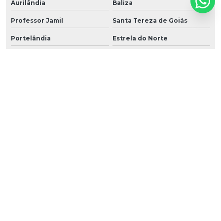
Aurilândia
Baliza
Professor Jamil
Santa Tereza de Goiás
Portelândia
Estrela do Norte
Perolândia
Bonópolis
Heitoraí
Trombas
Urutaí
Buritinópolis
Santa Cruz de Goiás
Nova Roma
Nova Iguaçu de Goiás
Amorinópolis
Castelândia
Panamá
Arenópolis
Santa Rita do Novo Destino
Sítio d'Abadia
Jaupaci
Aparecida do Rio Doce
Cumari
Ipiranga de Goiás
Três Ranchos