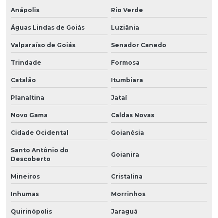
Anápolis
Rio Verde
Águas Lindas de Goiás
Luziânia
Valparaíso de Goiás
Senador Canedo
Trindade
Formosa
Catalão
Itumbiara
Planaltina
Jataí
Novo Gama
Caldas Novas
Cidade Ocidental
Goianésia
Santo Antônio do
Goianira
Descoberto
Mineiros
Cristalina
Inhumas
Morrinhos
Quirinópolis
Jaraguá