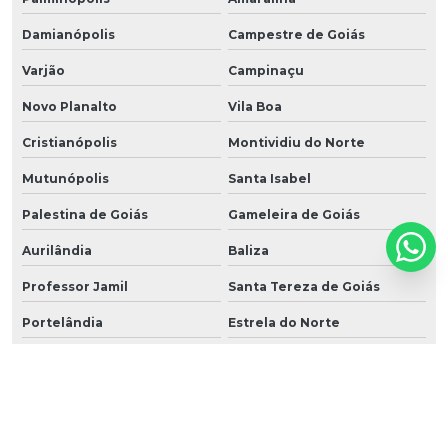
Damianópolis
Campestre de Goiás
Varjão
Campinaçu
Novo Planalto
Vila Boa
Cristianópolis
Montividiu do Norte
Mutunópolis
Santa Isabel
Palestina de Goiás
Gameleira de Goiás
Aurilândia
Baliza
Professor Jamil
Santa Tereza de Goiás
Portelândia
Estrela do Norte
Perolândia
Bonópolis
Heitoraí
Trombas
Urutaí
Buritinópolis