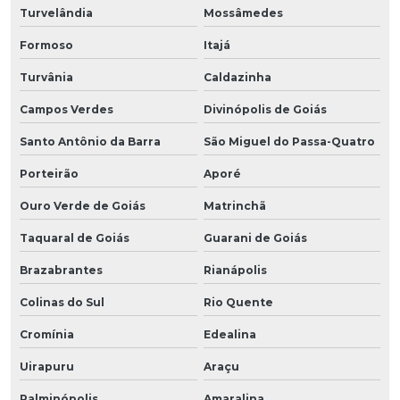
Turvelândia
Mossâmedes
Formoso
Itajá
Turvânia
Caldazinha
Campos Verdes
Divinópolis de Goiás
Santo Antônio da Barra
São Miguel do Passa-Quatro
Porteirão
Aporé
Ouro Verde de Goiás
Matrinchã
Taquaral de Goiás
Guarani de Goiás
Brazabrantes
Rianápolis
Colinas do Sul
Rio Quente
Cromínia
Edealina
Uirapuru
Araçu
Palminópolis
Amaralina