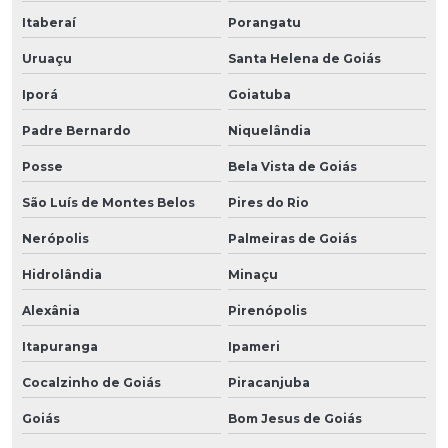
Itaberaí
Porangatu
Uruaçu
Santa Helena de Goiás
Iporá
Goiatuba
Padre Bernardo
Niquelândia
Posse
Bela Vista de Goiás
São Luís de Montes Belos
Pires do Rio
Nerópolis
Palmeiras de Goiás
Hidrolândia
Minaçu
Alexânia
Pirenópolis
Itapuranga
Ipameri
Cocalzinho de Goiás
Piracanjuba
Goiás
Bom Jesus de Goiás