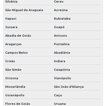
Silvânia
Ceres
São Miguel do Araguaia
Acreúna
Itapaci
Rubiataba
Jussara
Guapó
Abadia de Goiás
Anicuns
Aragarças
Pontalina
Campos Belos
Abadiânia
Crixás
Indiara
São Simão
Caiapônia
Orizona
Vianópolis
Mozarlândia
São João d'Aliança
Goianápolis
Caçu
Flores de Goiás
Uruana