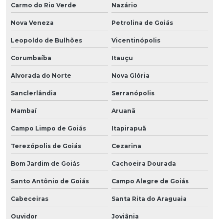
Carmo do Rio Verde
Nazário
Nova Veneza
Petrolina de Goiás
Leopoldo de Bulhões
Vicentinópolis
Corumbaíba
Itauçu
Alvorada do Norte
Nova Glória
Sanclerlândia
Serranópolis
Mambaí
Aruanã
Campo Limpo de Goiás
Itapirapuã
Terezópolis de Goiás
Cezarina
Bom Jardim de Goiás
Cachoeira Dourada
Santo Antônio de Goiás
Campo Alegre de Goiás
Cabeceiras
Santa Rita do Araguaia
Ouvidor
Joviânia