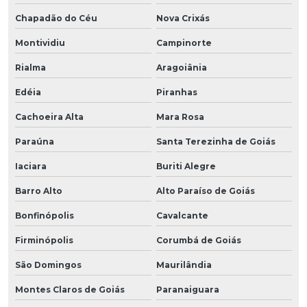
Chapadão do Céu
Nova Crixás
Montividiu
Campinorte
Rialma
Aragoiânia
Edéia
Piranhas
Cachoeira Alta
Mara Rosa
Paraúna
Santa Terezinha de Goiás
Iaciara
Buriti Alegre
Barro Alto
Alto Paraíso de Goiás
Bonfinópolis
Cavalcante
Firminópolis
Corumbá de Goiás
São Domingos
Maurilândia
Montes Claros de Goiás
Paranaiguara