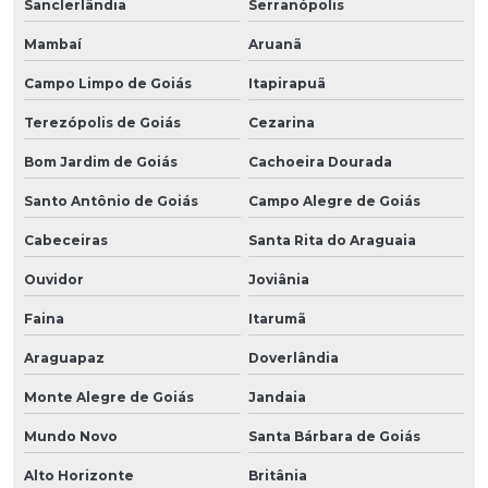
Sanclerlândia
Serranópolis
Mambaí
Aruanã
Campo Limpo de Goiás
Itapirapuã
Terezópolis de Goiás
Cezarina
Bom Jardim de Goiás
Cachoeira Dourada
Santo Antônio de Goiás
Campo Alegre de Goiás
Cabeceiras
Santa Rita do Araguaia
Ouvidor
Joviânia
Faina
Itarumã
Araguapaz
Doverlândia
Monte Alegre de Goiás
Jandaia
Mundo Novo
Santa Bárbara de Goiás
Alto Horizonte
Britânia