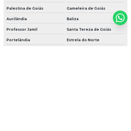
Palestina de Goiás
Gameleira de Goiás
Aurilândia
Baliza
Professor Jamil
Santa Tereza de Goiás
Portelândia
Estrela do Norte
Perolândia
Bonópolis
Heitoraí
Trombas
Urutaí
Buritinópolis
Santa Cruz de Goiás
Nova Roma
Nova Iguaçu de Goiás
Amorinópolis
Castelândia
Panamá
Arenópolis
Santa Rita do Novo Destino
Sítio d'Abadia
Jaupaci