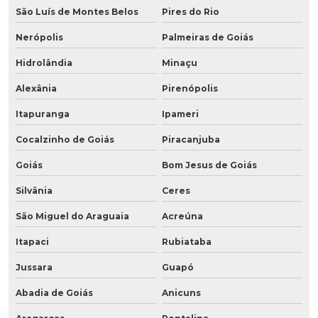
São Luís de Montes Belos
Pires do Rio
Nerópolis
Palmeiras de Goiás
Hidrolândia
Minaçu
Alexânia
Pirenópolis
Itapuranga
Ipameri
Cocalzinho de Goiás
Piracanjuba
Goiás
Bom Jesus de Goiás
Silvânia
Ceres
São Miguel do Araguaia
Acreúna
Itapaci
Rubiataba
Jussara
Guapó
Abadia de Goiás
Anicuns