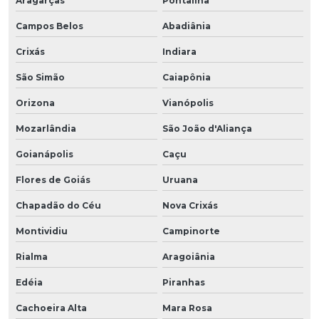
Aragarças
Pontalina
Campos Belos
Abadiânia
Crixás
Indiara
São Simão
Caiapônia
Orizona
Vianópolis
Mozarlândia
São João d'Aliança
Goianápolis
Caçu
Flores de Goiás
Uruana
Chapadão do Céu
Nova Crixás
Montividiu
Campinorte
Rialma
Aragoiânia
Edéia
Piranhas
Cachoeira Alta
Mara Rosa