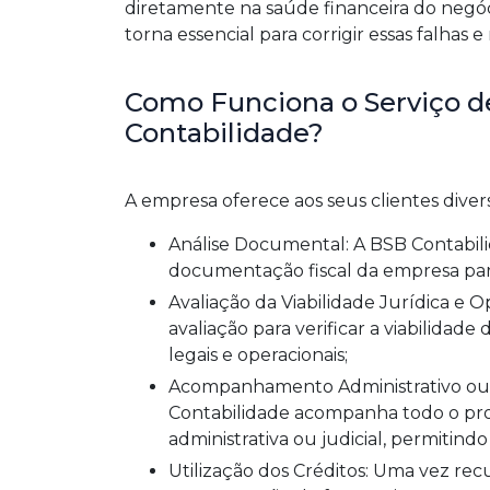
diretamente na saúde financeira do negócio
torna essencial para corrigir essas falhas 
Como Funciona o Serviço 
Contabilidade?
A empresa oferece aos seus clientes divers
Análise Documental: A BSB Contabilidade realiza uma análise minuciosa da
documentação fiscal da empresa para 
Avaliação da Viabilidade Jurídica e Operacional: Após identificar os créditos, é feita uma
avaliação para verificar a viabilidad
legais e operacionais;
Acompanhamento Administrativo ou Judicial: A equipe especializada da BSB
Contabilidade acompanha todo o proc
administrativa ou judicial, permitind
Utilização dos Créditos: Uma vez recuperados, os créditos podem ser utilizados para