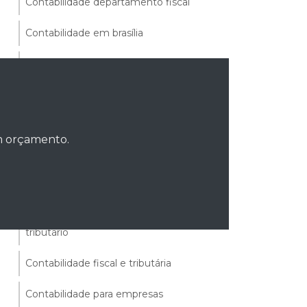
Contabilidade departamento fiscal
Contabilidade em brasília
Contabilidade em brasília df
Contabilidade empresarial
Contabilidade empresarial asa norte
um orçamento.
Contabilidade empresarial asa sul
Contabilidade estratégica e gerencial
Contabilidade fiscal e planejamento
tributário
Contabilidade fiscal e tributária
Contabilidade para empresas